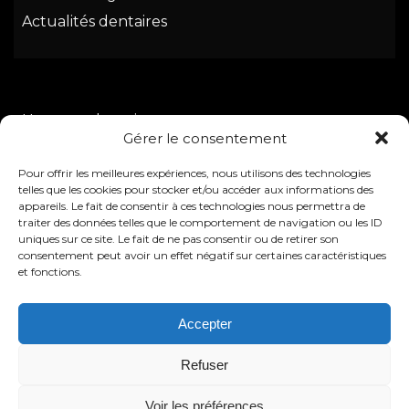
Actualités dentaires
Urgence dentaire
Gérer le consentement
Soins dentaires
Pour offrir les meilleures expériences, nous utilisons des technologies
Esthétique dentaire
telles que les cookies pour stocker et/ou accéder aux informations des
Chirurgie dentaire
appareils. Le fait de consentir à ces technologies nous permettra de
traiter des données telles que le comportement de navigation ou les ID
uniques sur ce site. Le fait de ne pas consentir ou de retirer son
consentement peut avoir un effet négatif sur certaines caractéristiques
et fonctions.
Place de la Victoire
Accepter
13127 Vitrolles
Refuser
Tél : 04.42.10.87.42
Voir les préférences