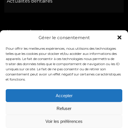
Actualités dentaires
Urgence dentaire
Gérer le consentement
Soins dentaires
Pour offrir les meilleures expériences, nous utilisons des technologies
Esthétique dentaire
telles que les cookies pour stocker et/ou accéder aux informations des
Chirurgie dentaire
appareils. Le fait de consentir à ces technologies nous permettra de
traiter des données telles que le comportement de navigation ou les ID
uniques sur ce site. Le fait de ne pas consentir ou de retirer son
consentement peut avoir un effet négatif sur certaines caractéristiques
et fonctions.
Place de la Victoire
Accepter
13127 Vitrolles
Refuser
Tél : 04.42.10.87.42
Voir les préférences